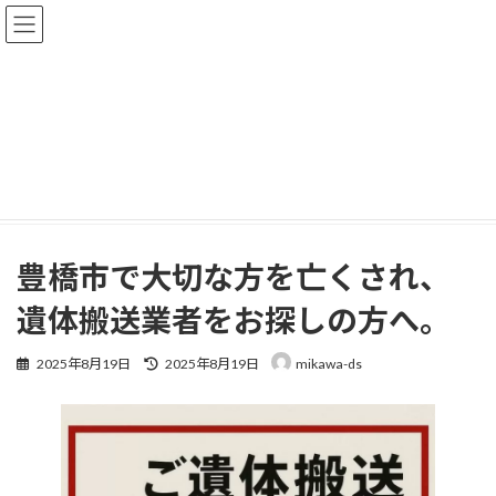
コ
ナ
三河ドライバーズサポート
ン
ビ
テ
ゲ
ン
ー
ツ
シ
お知らせ
へ
ョ
ス
ン
キ
に
ッ
移
home
お知らせ
ニュース
プ
動
豊橋市で大切な方を亡くされ、遺体搬送業者をお探しの方へ。
豊橋市で大切な方を亡くされ、
遺体搬送業者をお探しの方へ。
最
2025年8月19日
2025年8月19日
mikawa-ds
終
更
新
日
時
: